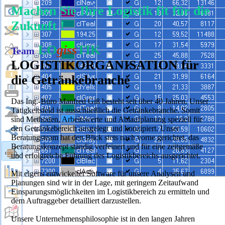
Machen Sie Ihre Logistik fit für die
Zukunft !
LO
giss
TIK
Team
LOGISTIKORGANISATION für
die Getränkebranche
Das Ing.-Büro Manfred Giß besteht seit über 40 Jahren. Unser
Tätigkeitsfeld ist ausschließlich die Getränkebranche. Somit
sind Methoden, Arbeitswerte und Ablaufplanung speziell für
den Getränkebereich ausgelegt und konzipiert. Unser
Beratungsteam hat den Blick stets nach vorne gerichtet, das
Beratungskonzept ständig verfeinert und für eine zeitgemäße
und erfolgreiche Führung des Logistikbereichs ausgerichtet.
Mit eigens entwickelter Software für unsere Analysen und
Planungen sind wir in der Lage, mit geringem Zeitaufwand
Einsparungsmöglichkeiten im Logistikbereich zu ermitteln und
dem Auftraggeber detailliert darzustellen.
Unsere Unternehmensphilosophie ist in den langen Jahren