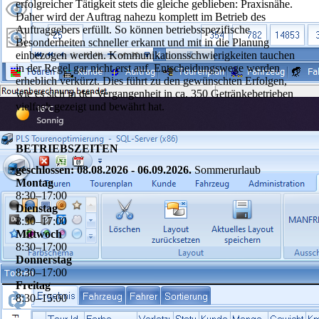
erfolgreicher Tätigkeit stets die gleiche geblieben: Praxisnähe.
Daher wird der Auftrag nahezu komplett im Betrieb des
Auftraggebers erfüllt. So können betriebsspezifische
Besonderheiten schneller erkannt und mit in die Planung
einbezogen werden. Kommunikationsschwierigkeiten tauchen
in der Regel gar nicht erst auf. Entscheidungswege werden
erheblich verkürzt. Dies führt zu den gewünschten Erfolgen,
wie es sich in der Vergangenheit in ca. 350 Getränkebetrieben
vielfach gezeigt und bewährt hat.
BETRIEBSZEITEN
geschlossen: 08.08.2026 - 06.09.2026.
Sommerurlaub
Montag
8
:
30
–
17
:
00
Dienstag
8
:
30
–
17
:
00
Mittwoch
8
:
30
–
17
:
00
Donnerstag
8
:
30
–
17
:
00
Freitag
8
:
30
–
15
:
00