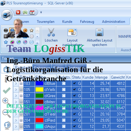
Team
LO
giss
TIK
Ing.-Büro Manfred Giß -
Logistikorganisation für die
Getränkebranche
DIE EXPERTEN FÜR LOGISTIKORGANISATION IN
DER GETRÄNKEBRANCHE