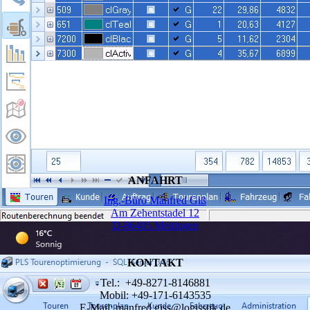
ANFAHRT
Ing.-Büro Manfred Giß
Am Zehentstadel 12
D-86405 Meitingen
KONTAKT
Tel.: +49-8271-8146881
Mobil: +49-171-6143535
E-Mail: manfred.giss@logisstik.de