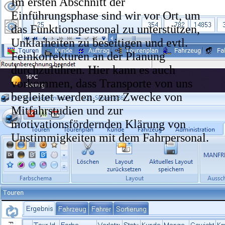
Im ersten Abschnitt der
Einführungsphase sind wir vor Ort, um
das Funktionspersonal zu unterstützen,
Unklarheiten zu beseitigen und evtl.
Feinkorrekturen an der Planung
durchzuführen. Hier kann es auch
vorkommen, dass Transporte von uns
begleitet werden, zum Zwecke von
Mitfahrstudien und zur
motivationsfördernden Klärung von
Unstimmigkeiten mit dem Fahrpersonal.