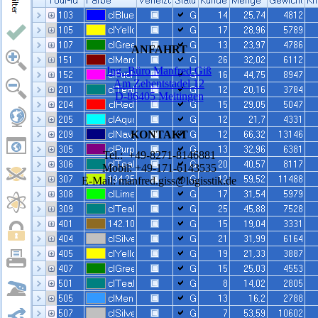
ANFAHRT
Ing.-Büro Manfred Giß
Am Zehentstadel 12
D-86405 Meitingen
KONTAKT
Tel.: +49-8271-8146881
Mobil: +49-171-6143535
E-Mail: manfred.giss@logisstik.de