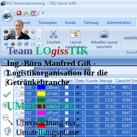
Team
LO
giss
TIK
Ing.-Büro Manfred Giß -
Logistikorganisation für die
Getränkebranche
UMSETZUNG
Überwachung der
Umstellungsphase