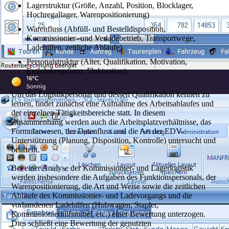
Lagerstruktur (Größe, Anzahl, Position, Blocklager,
Hochregallager, Warenpositionierung)
Warenfluss (Abfüll- und Bestelldisposition,
Kommissionier- und Verladebetrieb, Transportwege,
Ladehilfen, zeitliche Abläufe)
Personalstruktur (Alter, Qualifikation, Motivation,
Entlohnungsform, Fluktuation)
Um das Logistikpersonal und dessen Qualifikation kennen zu
lernen, findet zunächst eine Aufnahme des Arbeitsablaufes und
der einzelnen Tätigkeitsbereiche statt. In diesem
Zusammenhang werden auch die Arbeitsplatzverhältnisse, das
Formularwesen, der Datenfluss und die Art der EDV-
Unterstützung (Planung, Disposition, Kontrolle) untersucht und
beurteilt.
Bei einer Analyse der Kommissionier- und Lagerlogistik
werden insbesondere die Aufgaben des Funktionspersonals, der
Warenpositionierung, die Art und Weise sowie die zeitlichen
Abläufe des Kommissionier- und Ladevorgangs und die
vorhandenen Ladehilfen (Hubwagen, Stapler,
Kommissionierhilfsmittel, etc.) einer Bewertung unterzogen.
Dies schließt eine Bewertung der genutzten