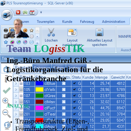
Team
LO
giss
TIK
Ing.-Büro Manfred Giß -
Logistikorganisation für die
Getränkebranche
ANALYSE
Transportstruktur (Eigen-,
Fremdfuhrpark, Ziel- und