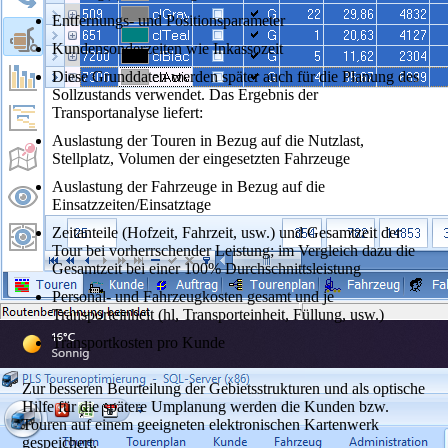
Entfernungs- und Positionsparameter
Kundensonderzeiten wie Inkassozeit
Diese Grunddaten werden später auch für die Planung des
Sollzustands verwendet. Das Ergebnis der
Transportanalyse liefert:
Auslastung der Touren in Bezug auf die Nutzlast,
Stellplatz, Volumen der eingesetzten Fahrzeuge
Auslastung der Fahrzeuge in Bezug auf die
Einsatzzeiten/Einsatztage
Zeitanteile (Hofzeit, Fahrzeit, usw.) und Gesamtzeit der
Tour bei vorherrschender Leistung; im Vergleich dazu die
Gesamtzeit bei einer 100% Durchschnittsleistung
Personal- und Fahrzeugkosten gesamt und je
Transporteinheit (hl, Transporteinheit, Füllung, usw.)
Transportkosten pro Kunde
Zur besseren Beurteilung der Gebietsstrukturen und als optische
Hilfe für die spätere Umplanung werden die Kunden bzw.
Touren auf einem geeigneten elektronischen Kartenwerk
gespeichert.