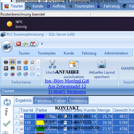
Berechnung der jeweiligen Einsparungsmöglichkeiten.
ANFAHRT
Ing.-Büro Manfred Giß
Am Zehentstadel 12
D-86405 Meitingen
KONTAKT
Tel.: +49-8271-8146881
Mobil: +49-171-6143535
E-Mail: manfred.giss@logisstik.de