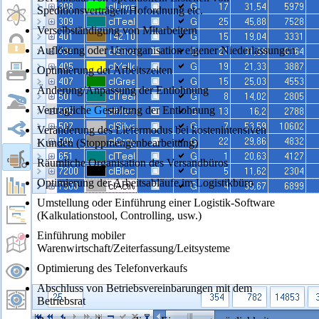
Speditionsverträgen/Hofordnung etc.
Verselbständigung von Mitarbeitern
Auflösung oder Umorganisation eigener Niederlassungen
Optimierung der Arbeitszeiten
Änderung/Anpassung der Entlohnung
Vertragliche Gestaltung der Entlohnung
Veränderung des Liefermodus bei kostenintensiven
Kunden (Stoppmengenbearbeitung)
Räumliche Organisation des Versandbüros
Optimierung der Arbeitsabläufe im Logistikbüro
Umstellung oder Einführung einer Logistik-Software
(Kalkulationstool, Controlling, usw.)
Einführung mobiler
Warenwirtschaft/Zeiterfassung/Leitsysteme
Optimierung des Telefonverkaufs
Abschluss von Betriebsvereinbarungen mit dem
Betriebsrat