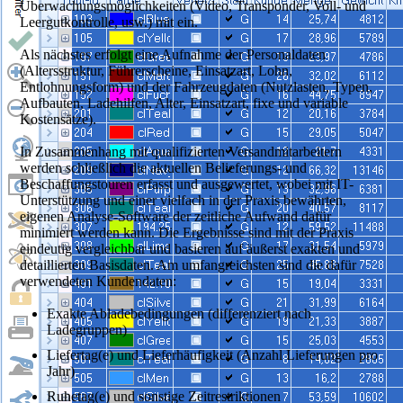
Überwachungsmöglichkeiten (Video, Transponder, Voll- und
Leergutkontrolle, usw.) mit ein.
Als nächstes erfolgt eine Aufnahme der Personaldaten
(Altersstruktur, Führerscheine, Einsatzart, Lohn,
Entlohnungsform) und der Fahrzeugdaten (Nutzlasten, Typen,
Aufbauten, Ladehilfen, Alter, Einsatzart, fixe und variable
Kostensätze).
In Zusammenhang mit qualifizierten Versandmitarbeitern
werden schließlich die aktuellen Belieferungs- und
Beschaffungstouren erfasst und ausgewertet, wobei mit IT-
Unterstützung und einer vielfach in der Praxis bewährten,
eigenen Analyse-Software der zeitliche Aufwand dafür
minimiert werden kann. Die Ergebnisse sind mit der Praxis
eindeutig vergleichbar und basieren auf äußerst exakten und
detaillierten Basisdaten. Am umfangreichsten sind die dafür
verwendeten Kundendaten:
Exakte Abladebedingungen (differenziert nach
Ladegruppen)
Liefertag(e) und Lieferhäufigkeit (Anzahl Lieferungen pro
Jahr)
Ruhetag(e) und sonstige Zeitrestriktionen