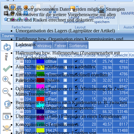
Aus den oben gewonnenen Daten werden mögliche Strategien
und Alternativen für die weitere Vorgehensweise mit allen
Chancen und Risiken errechnet und diskutiert:
Umorganisation des Lagers (Lagerplätze der Artikel)
Einführung bzw. Organisation eines Kommissionier- und
Ladeteams
Hallenumbau bzw. Hallenneubau (Zusammenarbeit mit
dem Architekturbüro)
Anschaffung/Veräußerung von Ladehilfen
Einführung eines manuellen/maschinell erstellten
Palettenbelegungsplans
Optimierung der Transporte (z. B. Minimierung der Zwei-
Mann-Transporte)
Bereinigung der Touren nach Kundenarten (z. B. zwischen
Strecken- und Verkaufsfahrertransporten)
Übertragung des (Teil-) Fuhrparks an einen Dienstleister
Konzeption eines Logistikcenters
Bei Einsatz von Speditionen: Erstellen von