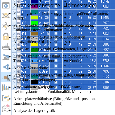
Streckentransporte, Heimservice)
Fahrzeugstruktur (Fahrzeugtypen und -größen, Aufbauten,
Alter)
Personalstruktur (Alter, Qualifikation, Motivation,
Entlohnungsform, Fluktuation)
Kundenstruktur (Absatzgebiet, Kundenarten,
Absatzgrößen, Abladeverhältnisse)
Artikelstruktur (Anzahl, Gebindearten, Losgrößen)
Leistungszahlen (Auslastung, Zeitberechnung,
Transportkosten pro Tour und pro Kunde)
Analyse Versandbüro
Personelle Besetzung (Anzahl, Alter, Qualifikation,
Funktionsbeschreibungen)
Arbeitsabläufe (Belegfluss, EDV-Einsatz,
Leistungskontrollen, Funktionalität, Motivation)
Arbeitsplatzverhältnisse (Bürogröße und –position,
Einrichtung und Arbeitsmittel)
Analyse der Lagerlogistik